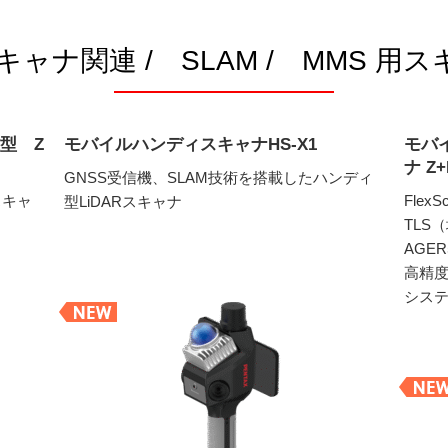
キャナ関連 / SLAM / MMS 用
型 Z
モバイルハンディスキャナHS-X1
モバ
ナ Z+
GNSS受信機、SLAM技術を搭載したハンディ
スキャ
Fle
型LiDARスキャナ
TLS
AGE
高精
シス