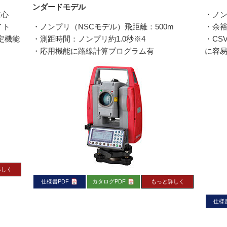
ンダードモデル
求心
・ノン
イト
・ノンプリ（NSCモデル）飛距離：500m
・余裕
定機能
・測距時間：ノンプリ約1.0秒※4
・CS
・応用機能に路線計算プログラム有
に容
詳しく
仕様書PDF
カタログPDF
もっと詳しく
仕様