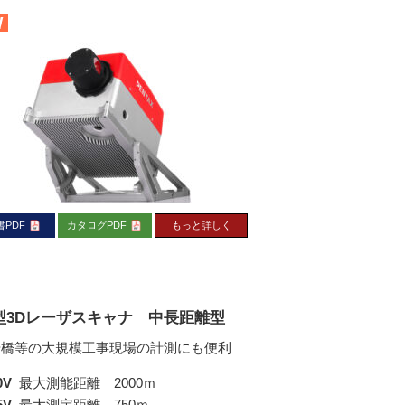
書PDF
カタログPDF
もっと詳しく
型3Dレーザスキャナ 中長距離型
や橋等の大規模工事現場の計測にも便利
0V
最大測能距離 2000ｍ
5V
最大測定距離 750ｍ