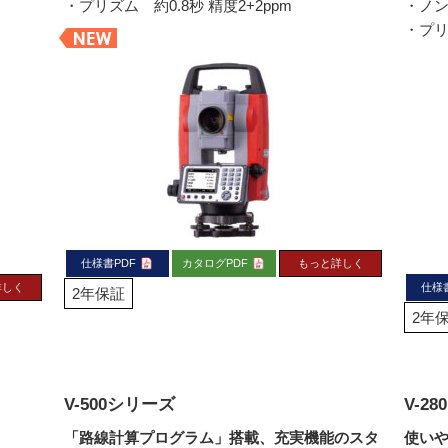
・プリズム 約0.8秒 精度2+2ppm
・ノン
・プリ
仕様書PDF
カタログPDF
もっと詳しく
詳しく
仕様
2年保証
2年
V-500シリーズ
V-2
「路線計算プログラム」搭載、充実機能のスタ
使い