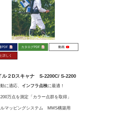
書PDF
カタログPDF
動画
と詳しく
ル２Dスキャナ S-2200C/ S-2200
移動に適応、
インフラ点検
に最適！
200万点を測定「カラー点群を取得」
ルマッピングシステム MMS構築用