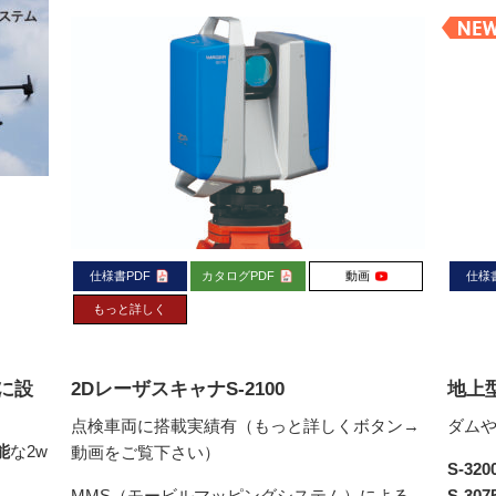
仕様書PDF
カタログPDF
動画
仕様
もっと詳しく
に設
2DレーザスキャナS-2100
地上
点検車両に搭載実績有（もっと詳しくボタン→
ダム
能
な2w
動画をご覧下さい）
S-320
MMS（モービルマッピングシステム）による
S-307