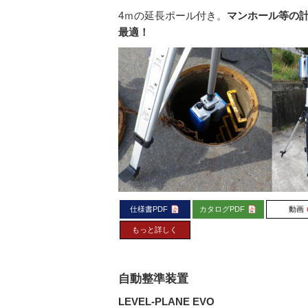
4ｍの延長ポール付き。
マンホール等の
最適！
仕様書PDF
カタログPDF
動画
もっと詳しく
自動整準装置
LEVEL-PLANE EVO