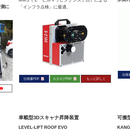
計測に
「インフラ点検」に最適。
仕様
仕様書PDF
カタログPDF
もっと詳しく
車載型3Dスキャナ昇降装置
可搬
LEVEL-LIFT ROOF EVO
KANG