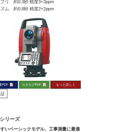
プリ 約0.3秒 精度3+3ppm
ズム 約0.8秒 精度2+2ppm
書PDF
カタログPDF
もっと詳しく
保証
80シリーズ
やすいベーシックモデル、工事測量に最適