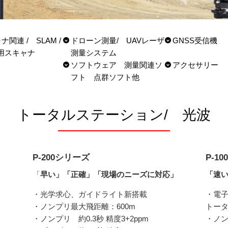
ナ関連 / SLAM /
ドローン測量/ UAVレーザ
GNSS受信機
用スキャナ
測量システム
ソフトウェア 測量関連ソ
アクセサリー
フト 点群ソフト他
トータルステーション/ 光波
P-200シリーズ
P-1
「
早い」「正確」「現場のニーズに対応」
「速
・光学求心、ガイドライト新搭載
・電子
・ノンプリ最大飛距離：600m
トー
・ノンプリ 約0.3秒 精度3+2ppm
・ノン