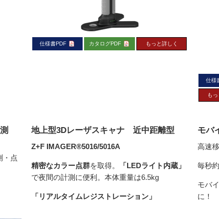
仕様書PDF
カタログPDF
もっと詳しく
仕様
もっ
計測
地上型3Dレーザスキャナ 近中距離型
モバイ
Z+F IMAGER®5016/5016A
高速
測・点
精密なカラー点群
を取得。
「LEDライト内蔵」
毎秒約
で夜間の計測に便利。本体重量は6.5kg
モバイ
「リアルタイムレジストレーション」
に！