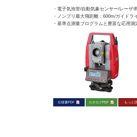
・電子気泡管/自動気象センサー/レーザ
・ノンプリ最大飛距離：600m/ガイドラ
・基準点測量プログラムと豊富な応用測
仕様書PDF
カタログPDF
もっと