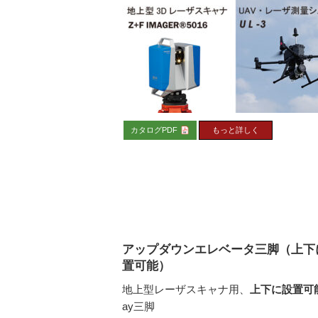
カタログPDF
もっと詳しく
アップダウンエレベータ三脚（上下
置可能）
地上型レーザスキャナ用、
上下に設置可
ay三脚