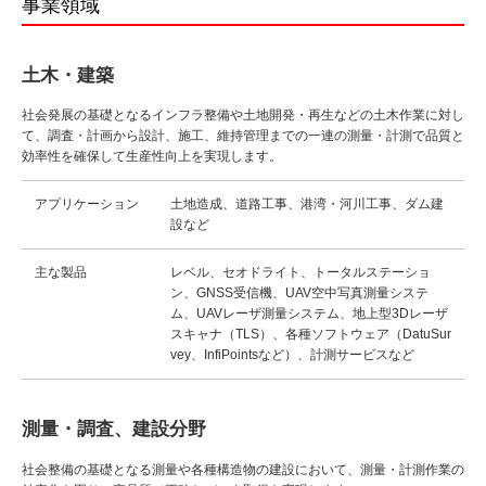
事業領域
土木・建築
社会発展の基礎となるインフラ整備や土地開発・再生などの土木作業に対し
て、調査・計画から設計、施工、維持管理までの一連の測量・計測で品質と
効率性を確保して生産性向上を実現します。
アプリケーション
土地造成、道路工事、港湾・河川工事、ダム建
設など
主な製品
レベル、セオドライト、トータルステーショ
ン、GNSS受信機、UAV空中写真測量システ
ム、UAVレーザ測量システム、地上型3Dレーザ
スキャナ（TLS）、各種ソフトウェア（DatuSur
vey、InfiPointsなど）、計測サービスなど
測量・調査、建設分野
社会整備の基礎となる測量や各種構造物の建設において、測量・計測作業の