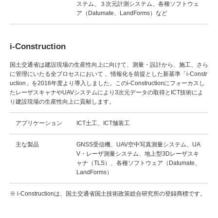
ステム、３次元計測システム、各種ソフトウェ
ア（Datumate、LandForms）など
i-Construction
国土交通省は建設現場の生産性向上に向けて、測量・設計から、施工、さら
に管理にいたる全プロセスにおいて 、情報化を前提とした新基準「i-Constr
uction」を2016年度より導入しました。このi-Constructionにフォーカスし
たレーザスキャナやUAVシステムにより3次元データの取得とICT技術によ
り建設現場の生産性向上に貢献します。
アプリケーション
ICT土工、ICT舗装工
主な製品
GNSS受信機、UAV空中写真測量システム、UA
V・レーザ測量システム、地上型3Dレーザスキ
ャナ（TLS）、各種ソフトウェア（Datumate、
LandForms）
※ i-Constructionは、国土交通省国土技術政策総合研究所の登録商標です。