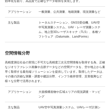
効率化を図り、高品質で正確なデータ取得を実現します。
アプリケーション
一般測量、公共測量、地籍測量、現況測量など
主な製品
トータルステーション、GNSS受信機、UAV空
中写真測量システム、UAV・レーザ測量システ
ム、地上型3Dレーザスキャナ（TLS）、各種ソ
フトウェア（Datumate、LandForms）
空間情報分野
高精度測位社会の実現に不可欠な高精度三次元空間情報を取得する為、正確
なジオリファレンス画像や点群データなどの空間データを、空や地上から素
早く取得する最先端ソリューションを提供しています。取得したデータは、
その後の詳細な測量・調査や建設分野、インフラ維持管理、災害復興など
様々な分野で活用されます。
アプリケーション
大規模構造物や広域エリアの現況調査・マッピ
ング
主な製品
UAV空中写真測量システム、UAVレーザ計測シ