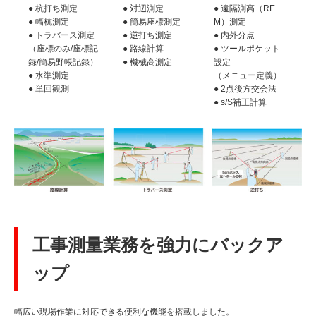
● 杭打ち測定
● 対辺測定
● 遠隔測高（RE
● 幅杭測定
● 簡易座標測定
M）測定
● トラバース測定
● 逆打ち測定
● 内外分点
（座標のみ/座標記
● 路線計算
● ツールポケット
録/簡易野帳記録）
● 機械高測定
設定
● 水準測定
（メニュー定義）
● 単回観測
● 2点後方交会法
● s/S補正計算
工事測量業務を強力にバックア
ップ
幅広い現場作業に対応できる便利な機能を搭載しました。