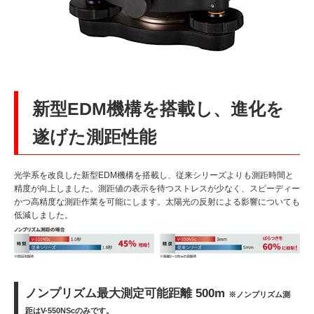
新型EDM機構を搭載し、進化を
遂げた測距性能
光学系を改良した新型EDM機構を搭載し、従来シリーズよりも測距時間と
精度が向上しました。測距値の表示を待つストレスが少なく、スピーディー
かつ高精度な測距作業を可能にします。太陽光の反射による影響についても
低減しました。
ノンプリズム最大測定可能距離 500m
※ノンプリズム測
距はV-550NScのみです。