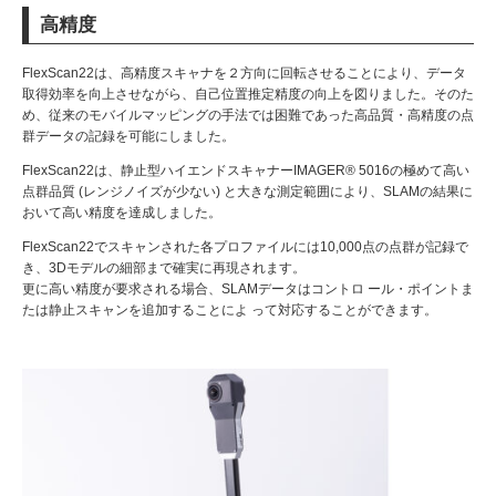
高精度
FlexScan22は、高精度スキャナを２方向に回転させることにより、データ
取得効率を向上させながら、自己位置推定精度の向上を図りました。そのた
め、従来のモバイルマッピングの手法では困難であった高品質・高精度の点
群データの記録を可能にしました。
FlexScan22は、静止型ハイエンドスキャナーIMAGER® 5016の極めて高い
点群品質 (レンジノイズが少ない) と大きな測定範囲により、SLAMの結果に
おいて高い精度を達成しました。
FlexScan22でスキャンされた各プロファイルには10,000点の点群が記録で
き、3Dモデルの細部まで確実に再現されます。
更に高い精度が要求される場合、SLAMデータはコントロ ール・ポイントま
たは静止スキャンを追加することによ って対応することができます。