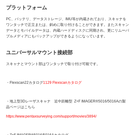
プラットフォーム
PC、バッテリ、データストレージ、IMU等が内蔵されており、スキャナを
ワンタッチで正立または、斜めに取り付けることができます。またスキャン
データとモバイルデータは、内蔵ハードディスクに同期され、更にリムーバ
ブルメディアにもバックアップができるようになっています。
ユニバーサルマウント接続部
スキャナとマウント部はワンタッチで取り付け可能です。
・Flexscan22カタログ
1129 Flexscanカタログ
・地上型3Dレーザスキャナ 近中距離型 Z+F IMAGER®5016/5016Aの製
品ページはこちら
https://www.pentaxsurveying.com/support/movies/3894/