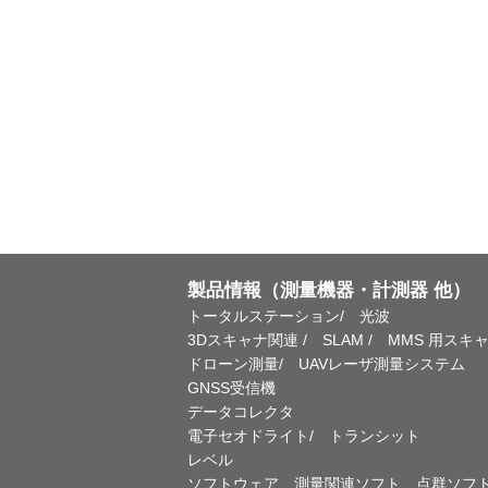
製品情報（測量機器・計測器 他）
トータルステーション/ 光波
3Dスキャナ関連 / SLAM / MMS 用スキ
ドローン測量/ UAVレーザ測量システム
GNSS受信機
データコレクタ
電子セオドライト/ トランシット
レベル
ソフトウェア 測量関連ソフト 点群ソフ