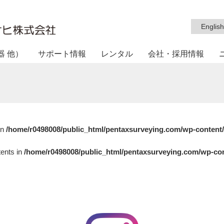
English
器 他）
サポート情報
レンタル
会社・採用情報
in
/home/r0498008/public_html/pentaxsurveying.com/wp-content
tents in
/home/r0498008/public_html/pentaxsurveying.com/wp-con