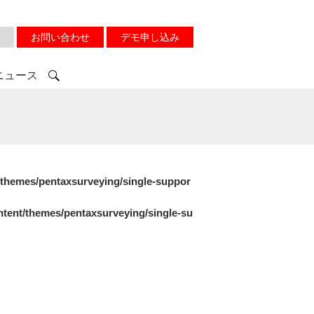
お問い合わせ
デモ申し込み
ニュース
/themes/pentaxsurveying/single-suppor
tent/themes/pentaxsurveying/single-su