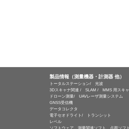
製品情報（測量機器・計測器 他）
トータルステーション/ 光波
3Dスキャナ関連 / SLAM / MMS 用スキ
ドローン測量/ UAVレーザ測量システム
GNSS受信機
データコレクタ
電子セオドライト/ トランシット
レベル
ソフトウェア 測量関連ソフト 点群ソフ