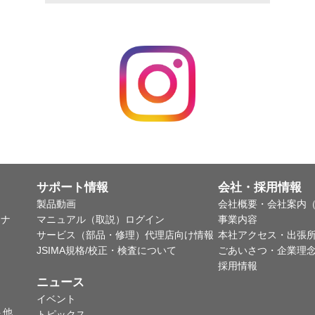
サポート情報
会社・採用情報
製品動画
会社概要・会社案内（
ャナ
マニュアル（取説）ログイン
事業内容
サービス（部品・修理）代理店向け情報
本社アクセス・出張
JSIMA規格/校正・検査について
ごあいさつ・企業理
採用情報
ニュース
イベント
ト他
トピックス