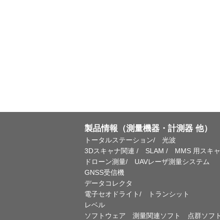
製品情報（測量機器・計測器 他）
トータルステーション/ 光波
3Dスキャナ関連 / SLAM / MMS 用スキ
ドローン測量/ UAVレーザ測量システム
GNSS受信機
データコレクタ
電子セオドライト/ トランシット
レベル
ソフトウェア 測量関連ソフト 点群ソフ