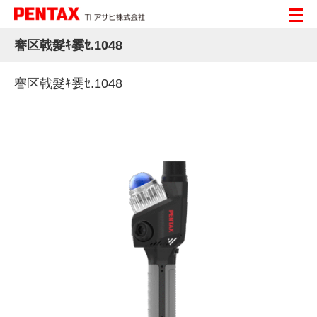
謇区戟髮ｷ霎ｾ.1048
謇区戟髮ｷ霎ｾ.1048