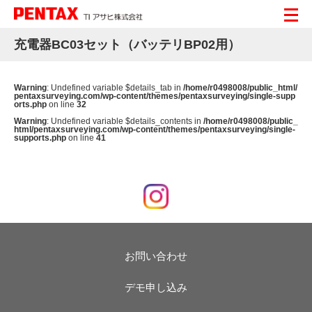
充電器BC03セット（バッテリBP02用）
Warning
: Undefined variable $details_tab in
/home/r0498008/public_html/
pentaxsurveying.com/wp-content/themes/pentaxsurveying/single-supp
orts.php
on line
32
Warning
: Undefined variable $details_contents in
/home/r0498008/public_
html/pentaxsurveying.com/wp-content/themes/pentaxsurveying/single-
supports.php
on line
41
お問い合わせ
デモ申し込み