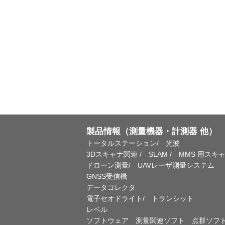
製品情報（測量機器・計測器 他）
トータルステーション/ 光波
3Dスキャナ関連 / SLAM / MMS 用スキ
ドローン測量/ UAVレーザ測量システム
GNSS受信機
データコレクタ
電子セオドライト/ トランシット
レベル
ソフトウェア 測量関連ソフト 点群ソフ