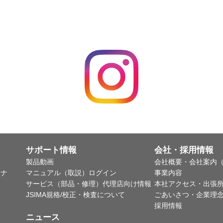
サポート情報
会社・採用情報
製品動画
会社概要・会社案内（
ャナ
マニュアル（取説）ログイン
事業内容
サービス（部品・修理）代理店向け情報
本社アクセス・出張
JSIMA規格/校正・検査について
ごあいさつ・企業理
採用情報
ニュース