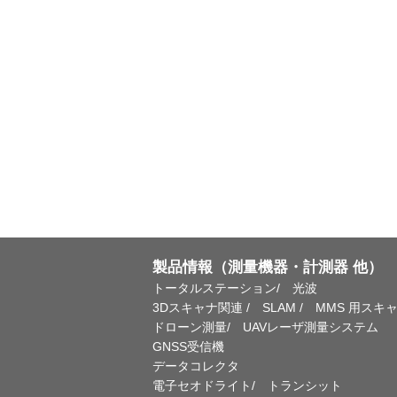
製品情報（測量機器・計測器 他）
トータルステーション/ 光波
3Dスキャナ関連 / SLAM / MMS 用スキ
ドローン測量/ UAVレーザ測量システム
GNSS受信機
データコレクタ
電子セオドライト/ トランシット