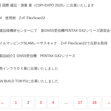
回 国際 建設・測量 展（CSPI-EXPO 2025）に出展いたします
M 使用例 Z+F FlexScan22
建設様機材センターにて 新GNSS受信機PENTAX GX2シリーズ講習
イルマッピングSLAMレーザスキャナ Z+F FlexScan22で点群を取得
製品紹介】GNSS受信機 PENTAX GX2シリーズ
県インフラＤＸ展に出展いたしました
AN BUILD TOKYOに出展いたしました
←
1
2
3
4
…
17
18
→