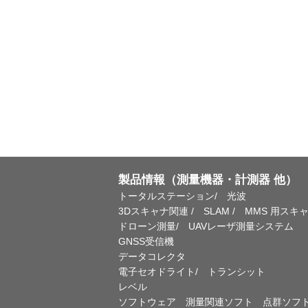
製品情報（測量機器・計測器 他）
トータルステーション/ 光波
3Dスキャナ関連 / SLAM / MMS 用スキ
ドローン測量/ UAVレーザ測量システム
GNSS受信機
データコレクタ
電子セオドライト/ トランシット
レベル
ソフトウェア 測量関連ソフト 点群ソフ