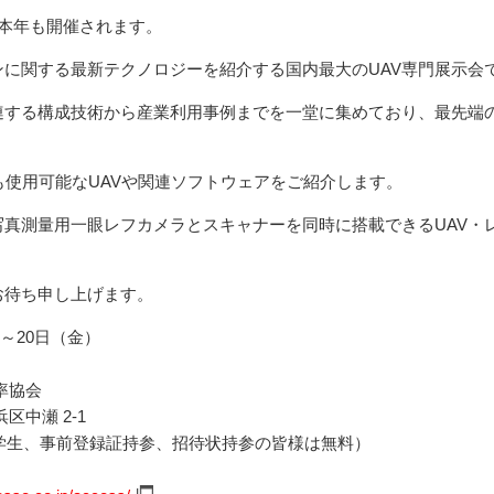
が本年も開催されます。
に関する最新テクノロジーを紹介する国内最大のUAV専門展示会
連する構成技術から産業利用事例までを一堂に集めており、最先端
ion用にも使用可能なUAVや関連ソフトウェアをご紹介します。
写真測量用一眼レフカメラとスキャナーを同時に搭載できるUAV・
お待ち申し上げます。
）～20⽇（⾦）
率協会
区中瀬 2-1
（学生、事前登録証持参、招待状持参の皆様は無料）