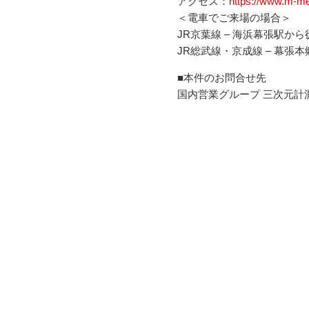
アクセス：
https://www.m-me
＜電車でご来場の場合＞
JR京葉線 – 海浜幕張駅か
JR総武線・京成線 – 幕張
■本件のお問合せ先
国内営業グループ 三次元計測機器