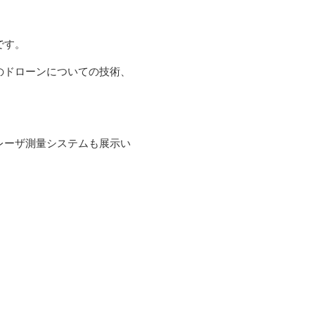
です。
のドローンについての技術、
レーザ測量システムも展示い