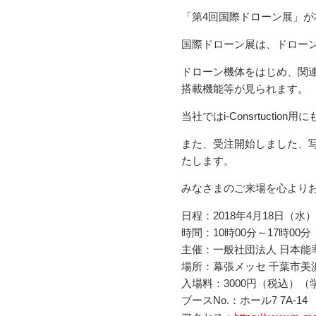
「第4回国際ドローン展」
国際ドローン展は、ドローン
ドローン機体をはじめ、関
搭載機能等が見られます。
当社ではi-Consrtuct
また、受注開始しました、
たします。
みなさまのご来場を心より
⽇程：2018年4⽉18⽇（⽔
時間：10時00分～17時00分
主催：一般社団法人 日本能
場所：幕張メッセ 千葉市美浜
入場料：3000円（税込）
ブースNo.：ホール7 7A-14