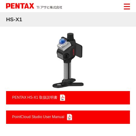
HS-X1
PENTAX HS-X1 取扱説明書
PointCloud Studio User Manual